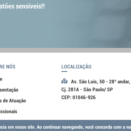
stões sensíveis!!
RE NÓS
LOCALIZAÇÃO
e
Av. São Luis, 50 - 28º andar,
Cj. 281A - São Paulo/ SP
sentação
CEP: 01046-926
s de Atuação
issionais
ato
ência em nosso site. Ao continuar navegando, você concorda com a n