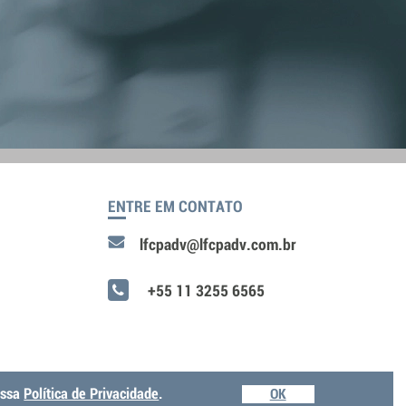
ENTRE EM CONTATO
lfcpadv@lfcpadv.com.br
+55 11 3255 6565
ossa
Política de Privacidade
.
OK